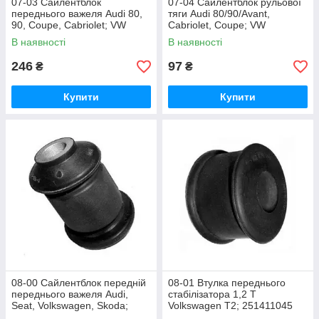
07-03 Сайлентблок
07-04 Сайлентблок рульової
переднього важеля Audi 80,
тяги Audi 80/90/Avant,
90, Coupe, Cabriolet; VW
Cabriolet, Coupe; VW
Passat, Santana 857407181
Passat/Santana; 811419801E
В наявності
В наявності
246
97
₴
₴
Купити
Купити
08-00 Сайлентблок передній
08-01 Втулка переднього
переднього важеля Audi,
стабілізатора 1,2 Т
Seat, Volkswagen, Skoda;
Volkswagen T2; 251411045
357407182