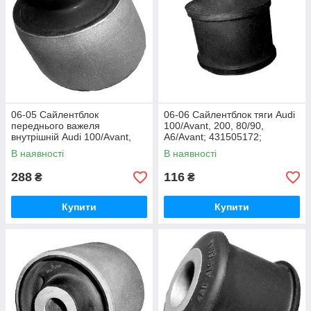
06-05 Сайлентблок
06-06 Сайлентблок тяги Audi
переднього важеля
100/Avant, 200, 80/90,
внутрішній Audi 100/Avant,
A6/Avant; 431505172;
A6/S6/Avant quattro; Daihatsu;
431505172A
В наявності
В наявності
288
116
₴
₴
Купити
Купити