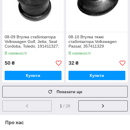
08-09 Втулка стабілізатора
08-10 Втулка тяжкі
Volkswagen Golf, Jetta; Seat
стабілізатора Volkswagen
Cordoba, Toledo; 191411327;
Passat; 357411329
191411315B
В наявності
В наявності
50
32
₴
₴
Купити
Купити
Показати ще
1
/ 28
Про нас