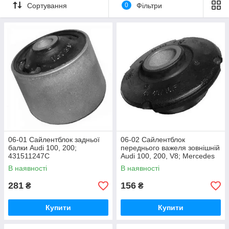
Сортування
0
Фільтри
06-01 Сайлентблок задньої
06-02 Сайлентблок
балки Audi 100, 200;
переднього важеля зовнішній
431511247С
Audi 100, 200, V8; Mercedes
Benz CLK (C208);
В наявності
В наявності
431407181F
281
156
₴
₴
Купити
Купити