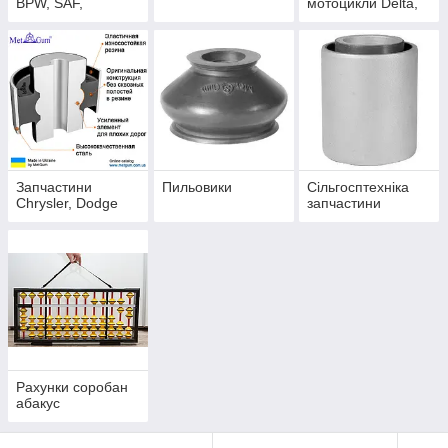
BPW, SAF,
мотоцикли Delta,
Schmitz, Kogel
Alfa, Aktiv, Viper,
Fada, Geon,
Yamaha, Suzuki
Запчастини
Пильовики
Сільгосптехніка
Chrysler, Dodge
запчастини
Рахунки соробан
абакус