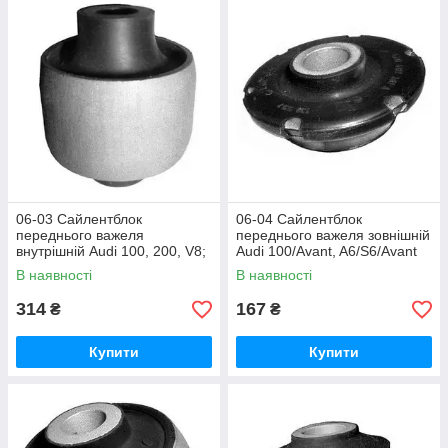
06-03 Сайлентблок
06-04 Сайлентблок
переднього важеля
переднього важеля зовнішній
внутрішній Audi 100, 200, V8;
Audi 100/Avant, A6/S6/Avant
Mercedes Benz CLK (C208);
quattro, S6; 4А0407181А
В наявності
В наявності
314
167
₴
₴
Купити
Купити