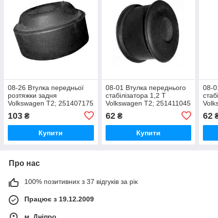
08-26 Втулка передньої
08-01 Втулка переднього
08-0
розтяжки задня
стабілізатора 1,2 Т
стаб
Volkswagen T2; 251407175
Volkswagen T2; 251411045
Volk
251
103
62
62
₴
₴
Купити
Купити
Про нас
100% позитивних з 37 відгуків за рік
Працює з 19.12.2009
м. Дніпро