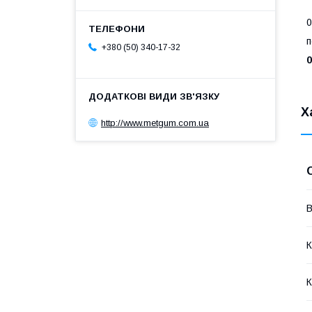
0
п
+380 (50) 340-17-32
0
Х
http://www.metgum.com.ua
В
К
К