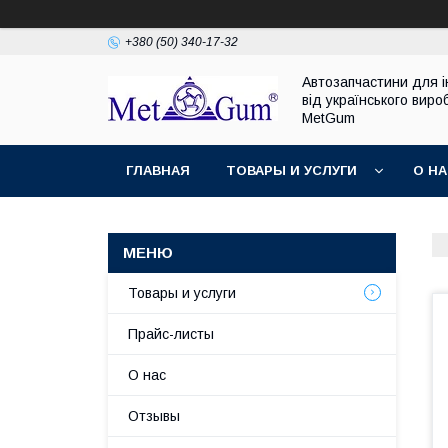
+380 (50) 340-17-32
Автозапчастини для 
від українського виро
MetGum
ГЛАВНАЯ
ТОВАРЫ И УСЛУГИ
О Н
Товары и услуги
Прайс-листы
О нас
Отзывы