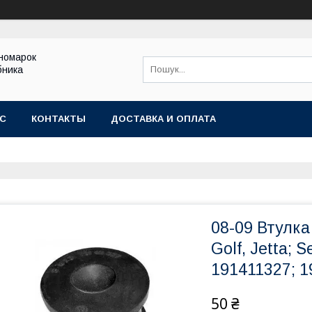
іномарок
бника
АС
КОНТАКТЫ
ДОСТАВКА И ОПЛАТА
08-09 Втулка
Golf, Jetta; 
191411327; 
50 ₴