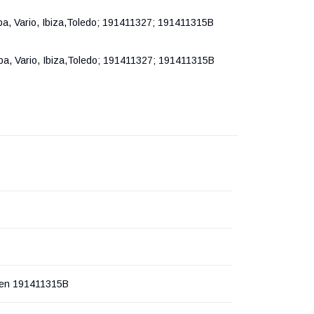
ba, Vario, Ibiza,Toledo; 191411327; 191411315B
ba, Vario, Ibiza,Toledo; 191411327; 191411315B
en 191411315B