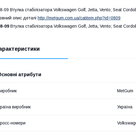
8-09 Втулка стабілізатора Volkswagen Golf, Jetta, Vento; Seat Cordo
овний опис деталі
http://metgum.com.ua/catitem.php?id=0809
8-09
Втулка стабілізатора Volkswagen Golf, Jetta, Vento; Seat Cordo
арактеристики
Основні атрибути
иробник
MetGum
раїна виробник
Україна
росс-номери
Volkswag