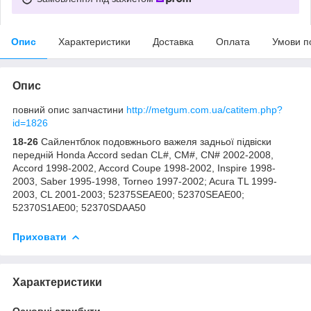
Опис
Характеристики
Доставка
Оплата
Умови п
Опис
повний опис запчастини
http://metgum.com.ua/catitem.php?
id=1826
18-26
Сайлентблок подовжнього важеля задньої підвіски
передній Honda Accord sedan CL#, CM#, CN# 2002-2008,
Accord 1998-2002, Accord Coupe 1998-2002, Inspire 1998-
2003, Saber 1995-1998, Torneo 1997-2002; Acura TL 1999-
2003, CL 2001-2003; 52375SEAE00; 52370SEAE00;
52370S1AE00; 52370SDAA50
Приховати
Характеристики
Основні атрибути