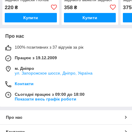
Accord, Legend;
підвіски внутрішній Honda
підв
220
358
375
₴
₴
52365SE0004;
Accord 2002-2008; Acura
2002
52365SE0003
TSX; 52360SEAE10;
Купити
Купити
Про нас
100% позитивних з 37 відгуків за рік
Працює з 19.12.2009
м. Дніпро
ул. Запорожское шоссе, Дніпро, Україна
Контакти
Сьогодні працює з 09:00 до 18:00
Показати весь графік роботи
Про нас
Контакти