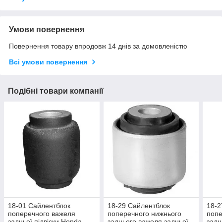
Умови повернення
Повернення товару впродовж 14 днів за домовленістю
Всі умови повернення
Подібні товари компанії
18-01 Сайлентблок
18-29 Сайлентблок
18-2
поперечного важеля
поперечного нижнього
попе
задньої підвіски Honda
заднього важеля задньої
задн