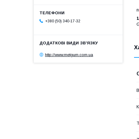
п
1
+380 (50) 340-17-32
Х
http://www.metgum.com.ua
В
К
Т