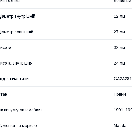
ип техніки
Легковий
іаметр внутрішній
12 мм
іаметр зовнішній
27 мм
исота
32 мм
исота внутрішня
24 мм
од запчастини
GA2A281
Стан
Новий
ік випуску автомобіля
1991, 199
умісність з маркою
Mazda