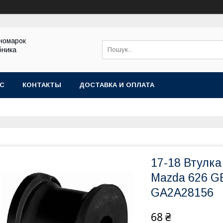
іномарок
бника
АС
КОНТАКТЫ
ДОСТАВКА И ОПЛАТА
17-18 Втулка
Mazda 626 G
GA2A28156
68 ₴