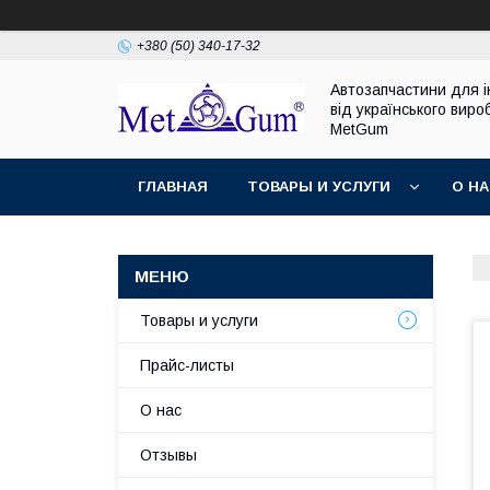
+380 (50) 340-17-32
Автозапчастини для 
від українського виро
MetGum
ГЛАВНАЯ
ТОВАРЫ И УСЛУГИ
О Н
Товары и услуги
Прайс-листы
О нас
Отзывы