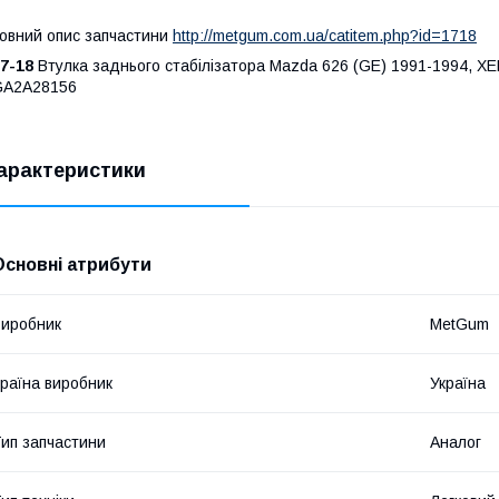
овний опис запчастини
http://metgum.com.ua/catitem.php?id=1718
7-18
Втулка заднього стабілізатора Mazda 626 (GE) 1991-1994, XE
GA2A28156
арактеристики
Основні атрибути
иробник
MetGum
раїна виробник
Україна
ип запчастини
Аналог