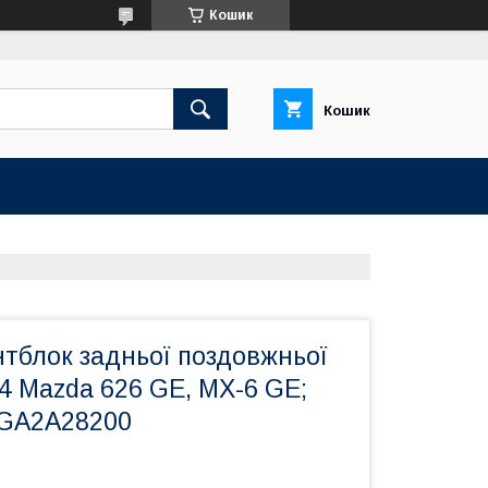
Кошик
Кошик
тблок задньої поздовжньої
4 Mazda 626 GE, MX-6 GE;
 GA2A28200