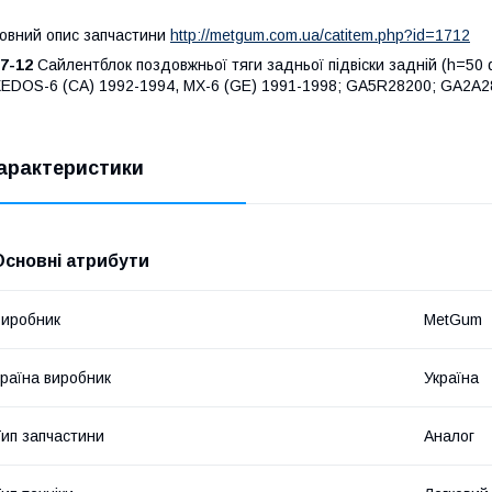
овний опис запчастини
http://metgum.com.ua/catitem.php?id=1712
7-12
Сайлентблок поздовжньої тяги задньої підвіски задній (h=50
EDOS-6 (CA) 1992-1994, MX-6 (GE) 1991-1998; GA5R28200; GA2A
арактеристики
Основні атрибути
иробник
MetGum
раїна виробник
Україна
ип запчастини
Аналог