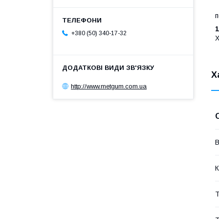
п
1
+380 (50) 340-17-32
X
Х
http://www.metgum.com.ua
В
К
Т