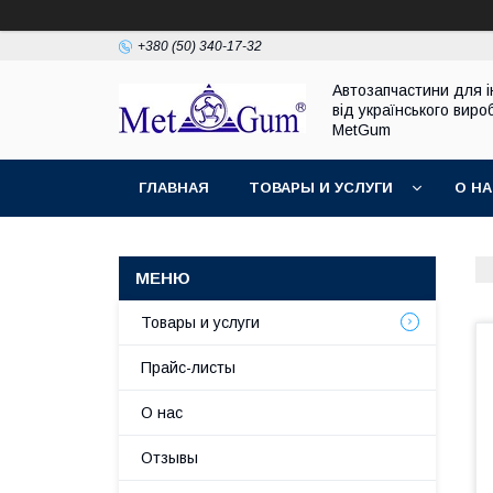
+380 (50) 340-17-32
Автозапчастини для 
від українського виро
MetGum
ГЛАВНАЯ
ТОВАРЫ И УСЛУГИ
О Н
Товары и услуги
Прайс-листы
О нас
Отзывы