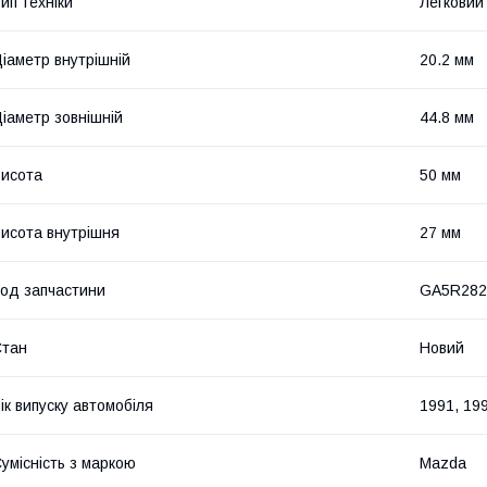
ип техніки
Легковий
іаметр внутрішній
20.2 мм
іаметр зовнішній
44.8 мм
исота
50 мм
исота внутрішня
27 мм
од запчастини
GA5R282
Стан
Новий
ік випуску автомобіля
1991, 199
умісність з маркою
Mazda