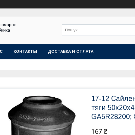
іномарок
бника
АС
КОНТАКТЫ
ДОСТАВКА И ОПЛАТА
17-12 Сайлен
тяги 50х20х4
GA5R28200;
167 ₴