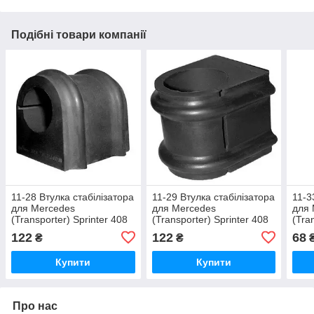
Подібні товари компанії
11-28 Втулка стабілізатора
11-29 Втулка стабілізатора
11-3
для Mercedes
для Mercedes
для 
(Transporter) Sprinter 408
(Transporter) Sprinter 408
(Tra
D — 414 D; 411 CDI — 414
D — 414 D; 411 CDI — 414
D — 
122
122
68
₴
₴
CDI;
CDI;
CDI;
Купити
Купити
Про нас