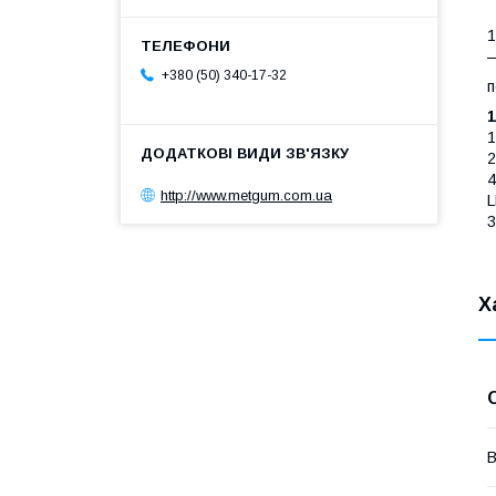
1
—
+380 (50) 340-17-32
п
1
1
2
4
http://www.metgum.com.ua
L
3
Х
В