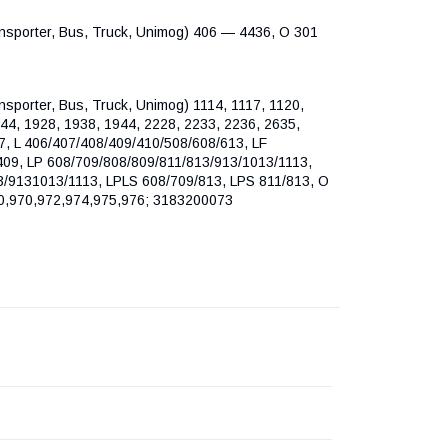
sporter, Bus, Truck, Unimog) 406 — 4436, O 301
porter, Bus, Truck, Unimog) 1114, 1117, 1120,
44, 1928, 1938, 1944, 2228, 2233, 2236, 2635,
17, L 406/407/408/409/410/508/608/613, LF
409, LP 608/709/808/809/811/813/913/1013/1113,
3/9131013/1113, LPLS 608/709/813, LPS 811/813, O
50,970,972,974,975,976; 3183200073