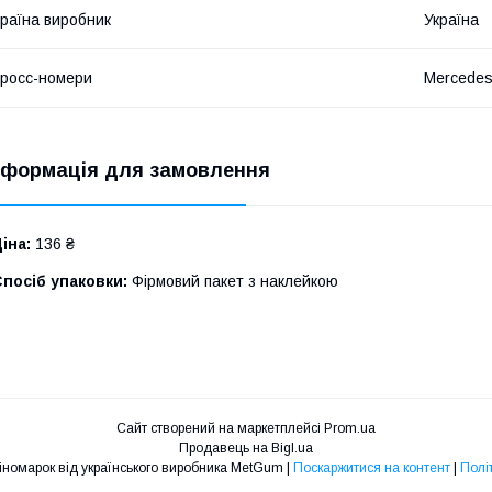
раїна виробник
Україна
росс-номери
Mercedes
нформація для замовлення
іна:
136 ₴
посіб упаковки:
Фірмовий пакет з наклейкою
Сайт створений на маркетплейсі
Prom.ua
Продавець на Bigl.ua
Автозапчастини для іномарок від українського виробника MetGum |
Поскаржитися на контент
|
Полі