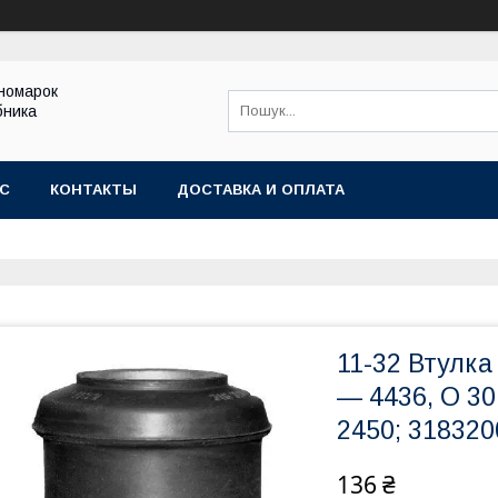
іномарок
бника
АС
КОНТАКТЫ
ДОСТАВКА И ОПЛАТА
11-32 Втулка
— 4436, O 30
2450; 31832
136 ₴