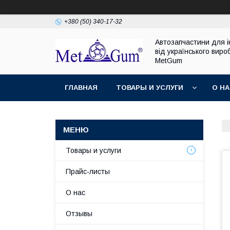
+380 (50) 340-17-32
Автозапчастини для 
від українського виро
MetGum
ГЛАВНАЯ
ТОВАРЫ И УСЛУГИ
О Н
Товары и услуги
Прайс-листы
О нас
Отзывы