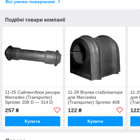
Всі умови повернення
Подібні товари компанії
11-25 Сайлентблок ресори
11-28 Втулка стабілізатора
11-2
Mercedes (Transporter)
для Mercedes
для 
Sprinter 208 D — 314 D;
(Transporter) Sprinter 408
(Tra
208 CDI — 314 CDI;
D — 414 D; 411 CDI — 414
D — 
257
122
122
₴
₴
CDI;
CDI;
Купити
Купити