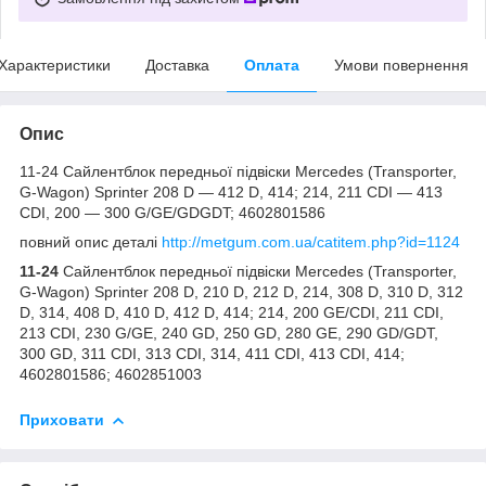
Характеристики
Доставка
Оплата
Умови повернення
Опис
11-24 Сайлентблок передньої підвіски Mercedes (Transporter,
G-Wagon) Sprinter 208 D — 412 D, 414; 214, 211 CDI — 413
CDI, 200 — 300 G/GE/GDGDT; 4602801586
повний опис деталі
http://metgum.com.ua/catitem.php?id=1124
11-24
Сайлентблок передньої підвіски Mercedes (Transporter,
G-Wagon) Sprinter 208 D, 210 D, 212 D, 214, 308 D, 310 D, 312
D, 314, 408 D, 410 D, 412 D, 414; 214, 200 GE/CDI, 211 CDI,
213 CDI, 230 G/GE, 240 GD, 250 GD, 280 GE, 290 GD/GDT,
300 GD, 311 CDI, 313 CDI, 314, 411 CDI, 413 CDI, 414;
4602801586; 4602851003
Приховати