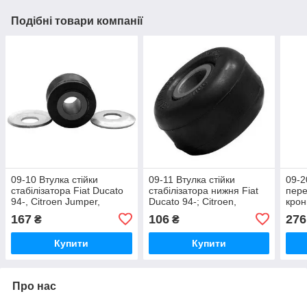
Подібні товари компанії
09-10 Втулка стійки
09-11 Втулка стійки
09-2
стабілізатора Fiat Ducato
стабілізатора нижня Fiat
пере
94-, Citroen Jumper,
Ducato 94-; Citroen,
крон
Peugeot Boxer;
Peugeot Boxer;
Citr
167
106
276
₴
₴
1300716080; 508737
1300720080;
Expe
Купити
Купити
Про нас