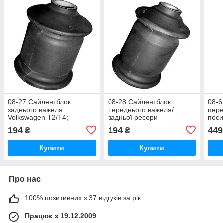
08-27 Сайлентблок
08-28 Сайлентблок
08-6
заднього важеля
переднього важеля/
пере
Volkswagen T2/T4;
задньої ресори
поси
251501131A
Volkswagen T2, Caddy;
Volk
194
194
449
₴
₴
251407183
1K0
Купити
Купити
Про нас
100% позитивних з 37 відгуків за рік
Працює з 19.12.2009