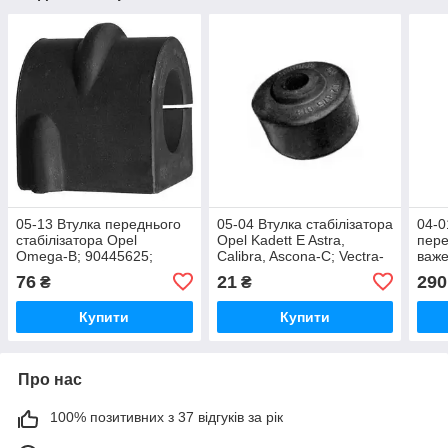
05-13 Втулка переднього
05-04 Втулка стабілізатора
04-0
стабілізатора Opel
Opel Kadett E Astra,
пере
Omega-B; 90445625;
Calibra, Ascona-C; Vectra-
важе
350147
A, Astra Classic; Daewoo
Sena
76
21
290
₴
₴
352
Купити
Купити
Про нас
100% позитивних з 37 відгуків за рік