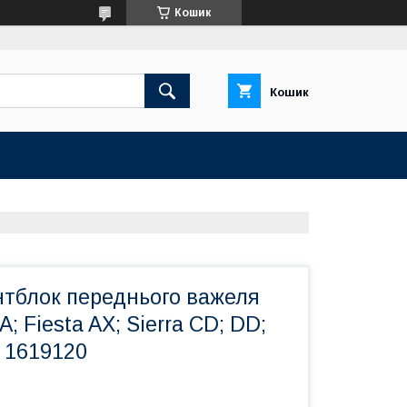
Кошик
Кошик
нтблок переднього важеля
A; Fiesta AX; Sierra CD; DD;
 1619120