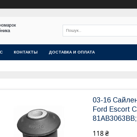
іномарок
бника
АС
КОНТАКТЫ
ДОСТАВКА И ОПЛАТА
03-16 Сайле
Ford Escort C
81AB3063BB;
118 ₴