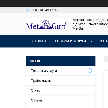
+380 (50) 340-17-32
Автозапчастини для 
від українського виро
MetGum
ГЛАВНАЯ
ТОВАРЫ И УСЛУГИ
О Н
Товары и услуги
Прайс-листы
О нас
Отзывы