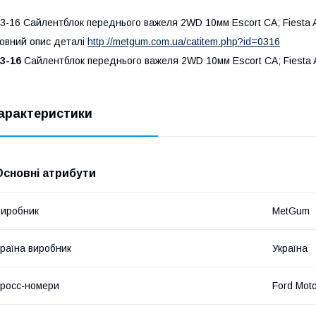
3-16 Сайлентблок переднього важеля 2WD 10мм Escort CA; Fiesta 
овний опис деталі
http://metgum.com.ua/catitem.php?id=0316
3-16
Сайлентблок переднього важеля 2WD 10мм Escort CA; Fiesta 
арактеристики
Основні атрибути
иробник
MetGum
раїна виробник
Україна
росс-номери
Ford Mot