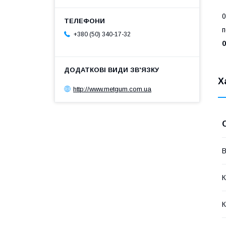
0
п
+380 (50) 340-17-32
0
Х
http://www.metgum.com.ua
В
К
К