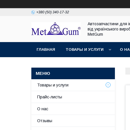
+380 (50) 340-17-32
Автозапчастини для 
від українського виро
MetGum
ГЛАВНАЯ
ТОВАРЫ И УСЛУГИ
О Н
Товары и услуги
Прайс-листы
О нас
Отзывы