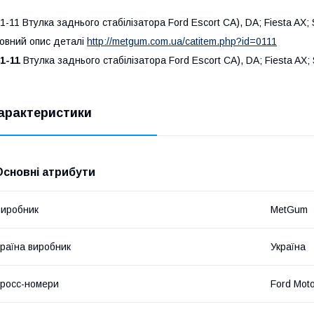
1-11 Втулка заднього стабілізатора Ford Escort CA), DA; Fiesta AX
овний опис деталі
http://metgum.com.ua/catitem.php?id=0111
1-11
Втулка заднього стабілізатора Ford Escort CA), DA; Fiesta AX
арактеристики
Основні атрибути
иробник
MetGum
раїна виробник
Україна
росс-номери
Ford Mot