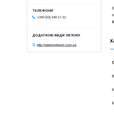
0
п
+380 (50) 340-17-32
0
Х
http://www.metgum.com.ua
В
К
К