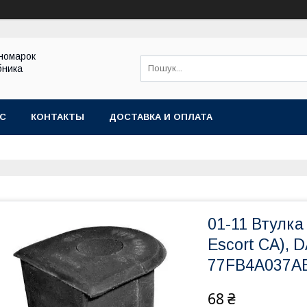
іномарок
бника
АС
КОНТАКТЫ
ДОСТАВКА И ОПЛАТА
01-11 Втулка
Escort CA), D
77FB4A037AB
68 ₴