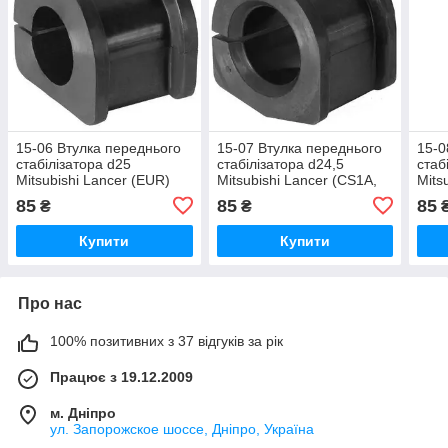
15-06 Втулка переднього
15-07 Втулка переднього
15-0
стабілізатора d25
стабілізатора d24,5
стаб
Mitsubishi Lancer (EUR)
Mitsubishi Lancer (CS1A,
Mits
(CZ4A) 2007-; MR554095
CS3A, CS3W, CS9A,
CS3A
85
85
85
₴
₴
CS9W) 2000-2009;
MR4
Купити
Купити
Про нас
100% позитивних з 37 відгуків за рік
Працює з 19.12.2009
м. Дніпро
ул. Запорожское шоссе, Дніпро, Україна