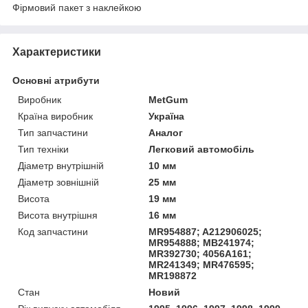
Фірмовий пакет з наклейкою
Характеристики
Основні атрибути
Виробник
MetGum
Країна виробник
Україна
Тип запчастини
Аналог
Тип техніки
Легковий автомобіль
Діаметр внутрішній
10 мм
Діаметр зовнішній
25 мм
Висота
19 мм
Висота внутрішня
16 мм
Код запчастини
MR954887; A212906025;
MR954888; MB241974;
MR392730; 4056A161;
MR241349; MR476595;
MR198872
Стан
Новий