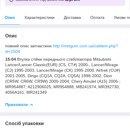
Опис
Характеристики
Доставка
Оплата
Умови п
Опис
повний опис запчастини
http://metgum.com.ua/catitem.php?
id=1504
15-04
Втулка стійки переднього стабілізатора Mitsubishi
Lancer/Lancer Classic(EUR) (CS, CT#) 2000-, Lancer/Mirage
(CJ) 1995-2003, Lancer/Mirage (CK) 1995-2000, Airtrek (CU#)
2001-2005, Dingo (CQ1A, CQ2A, CQ5A) 1998-2002, Dion
(CR5W, CR6W, CR9W) 2000-2004; Chery Amulet (A15) 2006-;
MR954887; A212906025; MR954888; MB241974; MR392730;
4056A161; MR241349
Приховати
Спосіб упаковки