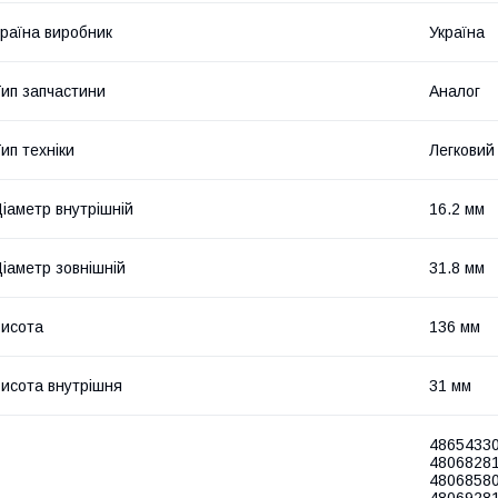
раїна виробник
Україна
ип запчастини
Аналог
ип техніки
Легковий
іаметр внутрішній
16.2 мм
іаметр зовнішній
31.8 мм
исота
136 мм
исота внутрішня
31 мм
48654330
48068281
48068580
48069281