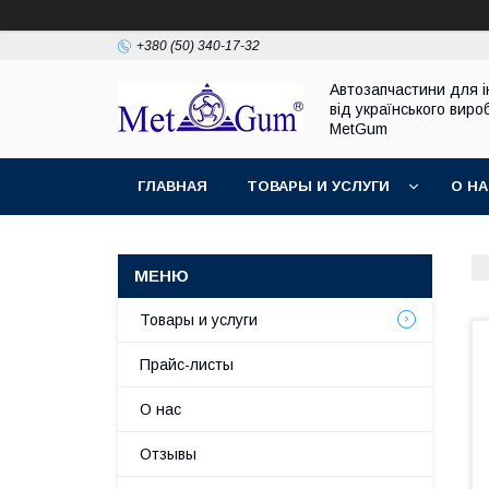
+380 (50) 340-17-32
Автозапчастини для 
від українського виро
MetGum
ГЛАВНАЯ
ТОВАРЫ И УСЛУГИ
О Н
Товары и услуги
Прайс-листы
О нас
Отзывы