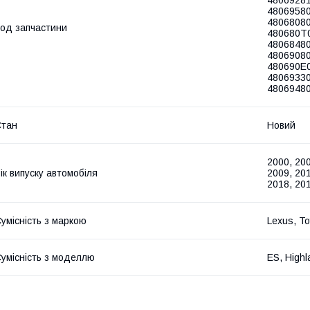
48069580
48068080
од запчастини
480680T0
48068480
48069080
480690E0
48069330
48069480
Стан
Новий
2000, 200
ік випуску автомобіля
2009, 201
2018, 20
умісність з маркою
Lexus, To
умісність з моделлю
ES, Highl