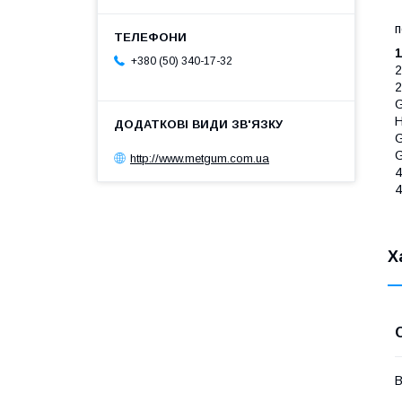
п
1
+380 (50) 340-17-32
2
2
G
H
G
G
http://www.metgum.com.ua
4
4
Х
В