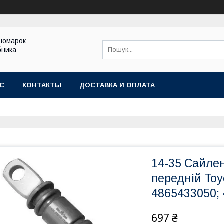
іномарок
бника
АС
КОНТАКТЫ
ДОСТАВКА И ОПЛАТА
14-35 Сайле
передній Toyo
4865433050;
697 ₴