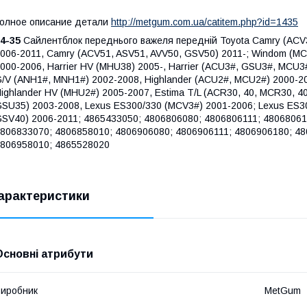
олное описание детали
http://metgum.com.ua/catitem.php?id=1435
4-35
Сайлентблок переднього важеля передній Toyota Camry (ACV
006-2011, Camry (ACV51, ASV51, AVV50, GSV50) 2011-; Windom (MC
000-2006, Harrier HV (MHU38) 2005-, Harrier (ACU3#, GSU3#, MCU3#
/V (ANH1#, MNH1#) 2002-2008, Highlander (ACU2#, MCU2#) 2000-2
ighlander HV (MHU2#) 2005-2007, Estima T/L (ACR30, 40, MCR30, 4
SU35) 2003-2008, Lexus ES300/330 (MCV3#) 2001-2006; Lexus ES30
SV40) 2006-2011; 4865433050; 4806806080; 4806806111; 48068061
806833070; 4806858010; 4806906080; 4806906111; 4806906180; 48
806958010; 4865528020
арактеристики
Основні атрибути
иробник
MetGum