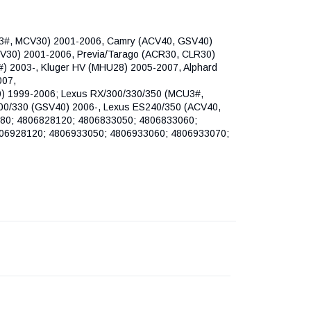
3#, MCV30) 2001-2006, Camry (ACV40, GSV40)
V30) 2001-2006, Previa/Tarago (ACR30, CLR30)
) 2003-, Kluger HV (MHU28) 2005-2007, Alphard
007,
0) 1999-2006; Lexus RX/300/330/350 (MCU3#,
0/330 (GSV40) 2006-, Lexus ES240/350 (ACV40,
80; 4806828120; 4806833050; 4806833060;
06928120; 4806933050; 4806933060; 4806933070;