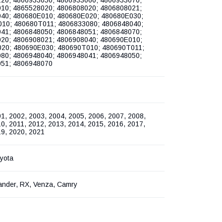
10; 4865528020; 4806808020; 4806808021;
40; 480680E010; 480680E020; 480680E030;
10; 480680T011; 4806833080; 4806848040;
41; 4806848050; 4806848051; 4806848070;
20; 4806908021; 4806908040; 480690E010;
20; 480690E030; 480690T010; 480690T011;
80; 4806948040; 4806948041; 4806948050;
51; 4806948070
1, 2002, 2003, 2004, 2005, 2006, 2007, 2008,
0, 2011, 2012, 2013, 2014, 2015, 2016, 2017,
19, 2020, 2021
yota
ander, RX, Venza, Camry