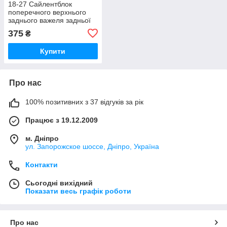
18-27 Сайлентблок
поперечного верхнього
заднього важеля задньої
підвіски Honda Accord CL#
375
₴
2002-2008; 52380SEA000
Купити
Про нас
100% позитивних з 37 відгуків за рік
Працює з 19.12.2009
м. Дніпро
ул. Запорожское шоссе, Дніпро, Україна
Контакти
Сьогодні вихідний
Показати весь графік роботи
Про нас