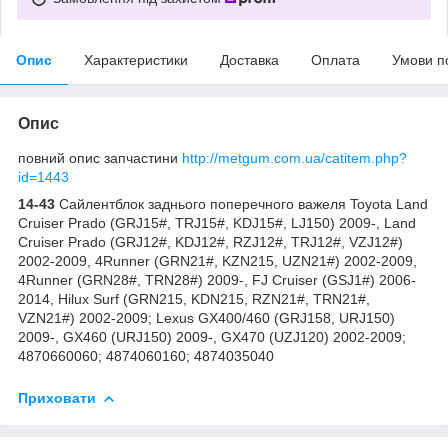
Опис
Характеристики
Доставка
Оплата
Умови п
Опис
повний опис запчастини
http://metgum.com.ua/catitem.php?
id=1443
14-43
Сайлентблок заднього поперечного важеля Toyota Land
Cruiser Prado (GRJ15#, TRJ15#, KDJ15#, LJ150) 2009-, Land
Cruiser Prado (GRJ12#, KDJ12#, RZJ12#, TRJ12#, VZJ12#)
2002-2009, 4Runner (GRN21#, KZN215, UZN21#) 2002-2009,
4Runner (GRN28#, TRN28#) 2009-, FJ Cruiser (GSJ1#) 2006-
2014, Hilux Surf (GRN215, KDN215, RZN21#, TRN21#,
VZN21#) 2002-2009; Lexus GX400/460 (GRJ158, URJ150)
2009-, GX460 (URJ150) 2009-, GX470 (UZJ120) 2002-2009;
4870660060; 4874060160; 4874035040
Приховати